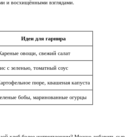
ами и восхищёнными взглядами.
Идеи для гарнира
ареные овощи, свежий салат
ис с зеленью, томатный соус
артофельное пюре, квашеная капуста
еленые бобы, маринованные огурцы
мясной хлеб более интригующим? Можно добавить сыр,