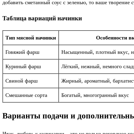
добавить сметанный соус с зеленью, то ваше творение
Таблица вариаций начинки
Тип мясной начинки
Особенности вк
Говяжий фарш
Насыщенный, плотный вкус, н
Куриный фарш
Лёгкий, нежный, немного сла
Свиной фарш
Жирный, ароматный, бархати
Смешанные сорта
Богатый, многогранный вкус
Варианты подачи и дополнительн
Итак, любовь к кулинарии – это не только рекордное к