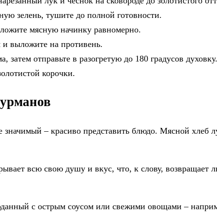
нарезанный лук и чеснок на сковороде до золотистого отт
еную зелень, тушите до полной готовности.
ыложите мясную начинку равномерно.
я и выложите на противень.
а, затем отправьте в разогретую до 180 градусов духовку
золотистой корочки.
гурманов
ее значимый – красиво представить блюдо. Мясной хлеб 
вает всю свою душу и вкус, что, к слову, возвращает лю
поданный с острым соусом или свежими овощами – наприм