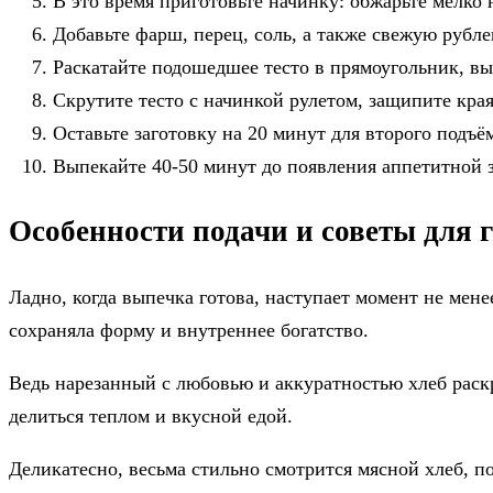
В это время приготовьте начинку: обжарьте мелко 
Добавьте фарш, перец, соль, а также свежую рубл
Раскатайте подошедшее тесто в прямоугольник, в
Скрутите тесто с начинкой рулетом, защипите кра
Оставьте заготовку на 20 минут для второго подъём
Выпекайте 40-50 минут до появления аппетитной 
Особенности подачи и советы для 
Ладно, когда выпечка готова, наступает момент не мен
сохраняла форму и внутреннее богатство.
Ведь нарезанный с любовью и аккуратностью хлеб раскры
делиться теплом и вкусной едой.
Деликатесно, весьма стильно смотрится мясной хлеб, 