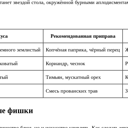
 станет звездой стола, окружённой бурными аплодисмент
уса
Рекомендованная приправа
емного землистый
Копчёная паприка, чёрный перец
Ж
дковатый
Кориандр, чеснок
Р
стый
Тимьян, мускатный орех
К
Смесь прованских трав
З
ые фишки
оличество блюд, но и искусство удивлять. Как сделать 