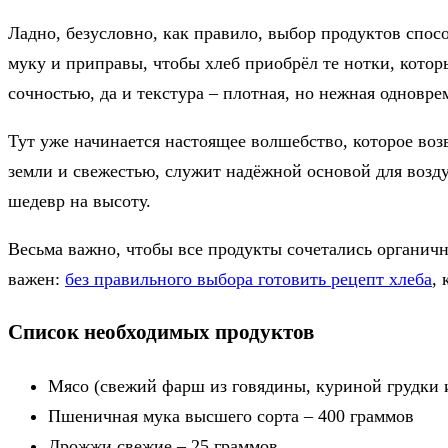
Ладно, безусловно, как правило, выбор продуктов спос
муку и приправы, чтобы хлеб приобрёл те нотки, которы
сочностью, да и текстура – плотная, но нежная одновре
Тут уже начинается настоящее волшебство, которое во
земли и свежестью, служит надёжной основой для возд
шедевр на высоту.
Весьма важно, чтобы все продукты сочетались органичн
важен:
без правильного выбора готовить рецепт хлеба
,
Список необходимых продуктов
Мясо (свежий фарш из говядины, куриной грудки 
Пшеничная мука высшего сорта – 400 граммов
Дрожжи свежие – 25 граммов